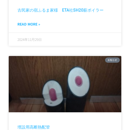
古民家の宿ふるま家様 ETA社SH20薪ボイラー
READ MORE »
2024年11月29日
お知らせ
埋設用高断熱配管