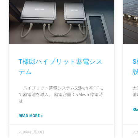
T様邸ハイブリット蓄電シス
テム
ハイブリット蓄電システム6.5kwh 卒FITに
太
て蓄電池を導入。 蓄電容量：6.5kwh 停電時
蓄電
は
RE
READ MORE »
2020年10月30日
20