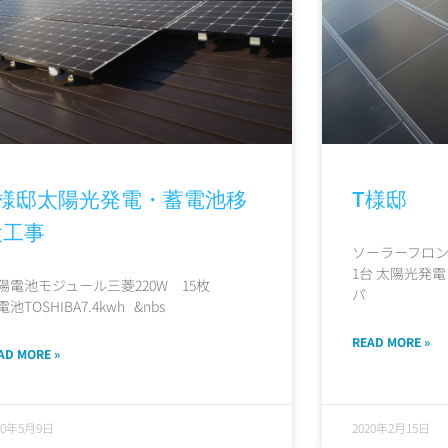
S様邸太陽光発電・蓄電池移
T様邸
設工事
ソーラーフロンテ
1台 太陽光発電
陽電池モジュール三菱220W 15枚
パ
池TOSHIBA7.4kwh &nbs
READ MORE »
AD MORE »
20年5月9日
2020年2月15日