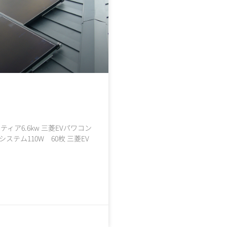
ィア6.6kw 三菱EVパワコン
システム110W 60枚 三菱EV