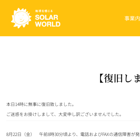
事業
【復旧し
本日14時に無事に復旧致しました。
ご迷惑をお掛けしまして、大変申し訳ございませんでした。
8
月
22
日（金） 午前
8
時
30
分頃より、電話および
FAX
の通信障害が発