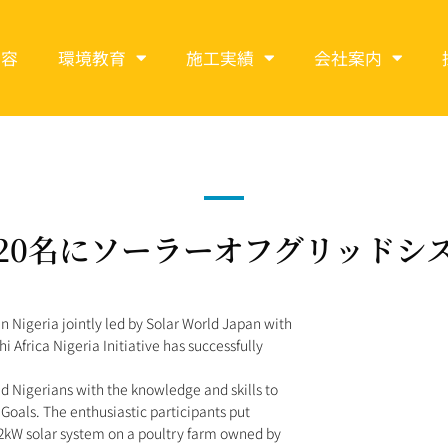
内容
環境教育
施工実績
会社案内
20名にソーラーオフグリッドシ
 Nigeria jointly led by Solar World Japan with
i Africa Nigeria Initiative has successfully
d Nigerians with the knowledge and skills to
oals. The enthusiastic participants put
a 2kW solar system on a poultry farm owned by