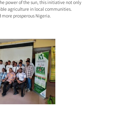
he power of the sun, this initiative not only
ble agriculture in local communities.
d more prosperous Nigeria.