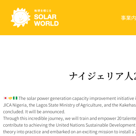
事業
ナイジェリア人
The solar power generation capacity improvement initiative in
JICA Nigeria, the Lagos State Ministry of Agriculture, and the Kakehash
concluded. It will be announced.
Through this incredible journey, we will train and empower 20 talente
contribute to achieving the United Nations Sustainable Development G
theory into practice and embarked on an exciting mission to install 